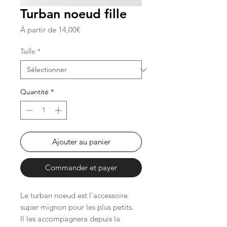
Turban noeud fille
Prix
À partir de
14,00€
promotionnel
Taille
*
Quantité
*
Ajouter au panier
Commander et payer
Le turban noeud est l'accessoire
super mignon pour les plus petits.
Il les accompagnera depuis la