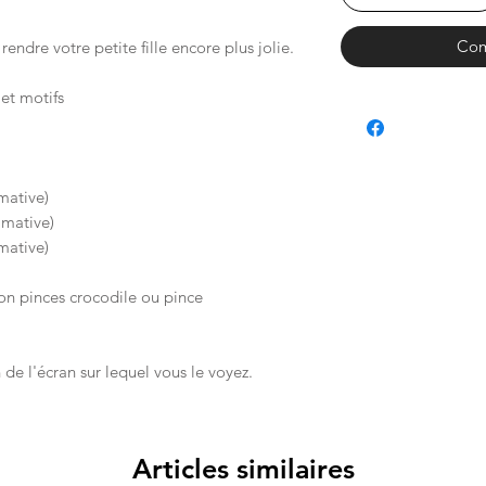
Com
endre votre petite fille encore plus jolie.
et motifs
mative)
imative)
mative)
n pinces crocodile ou pince
 de l'écran sur lequel vous le voyez.
Articles similaires