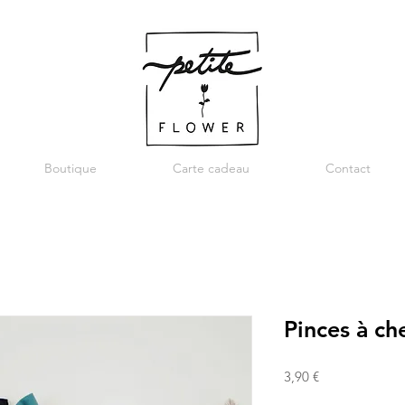
Boutique
Carte cadeau
Contact
Pinces à che
Prix
3,90 €